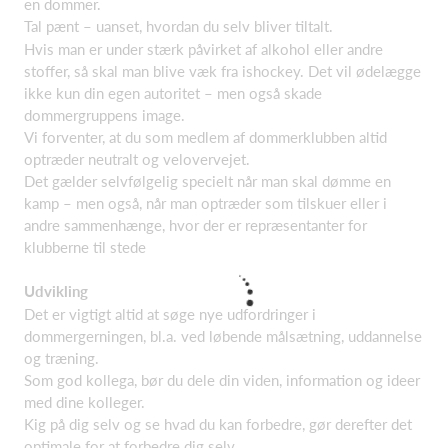
en dommer.
Tal pænt – uanset, hvordan du selv bliver tiltalt.
Hvis man er under stærk påvirket af alkohol eller andre
stoffer, så skal man blive væk fra ishockey. Det vil ødelægge
ikke kun din egen autoritet – men også skade
dommergruppens image.
Vi forventer, at du som medlem af dommerklubben altid
optræder neutralt og velovervejet.
Det gælder selvfølgelig specielt når man skal dømme en
kamp – men også, når man optræder som tilskuer eller i
andre sammenhænge, hvor der er repræsentanter for
klubberne til stede
Udvikling
Det er vigtigt altid at søge nye udfordringer i
dommergerningen, bl.a. ved løbende målsætning, uddannelse
og træning.
Som god kollega, bør du dele din viden, information og ideer
med dine kolleger.
Kig på dig selv og se hvad du kan forbedre, gør derefter det
optimale for at forbedre dig selv.