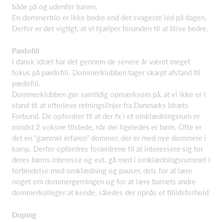
både på og udenfor banen.
En dommertrio er ikke bedre end det svageste led på dagen.
Derfor er det vigtigt, at vi hjælper hinanden til at blive bedre.
Pædofili
I dansk idræt har det gennem de senere år været meget
fokus på pædofili. Dommerklubben tager skarpt afstand til
pædofili.
Dommerklubben gør samtidig opmærksom på, at vi ikke er i
stand til at efterleve retningslinjer fra Danmarks Idræts
Forbund. De opfordrer til at der fx i et omklædningsrum er
mindst 2 voksne tilstede, når der ligeledes er børn. Ofte er
det en “gammel erfaren” dommer, der er med nye dommere i
kamp. Derfor opfordres forældrene til at interessere sig for
deres børns interesse og evt. gå med i omklædningsrummet i
forbindelse med omklædning og pauser, dels for at lære
noget om dommergerningen og for at lære barnets andre
dommerkolleger at kende, således der opnås et tillidsforhold
Doping