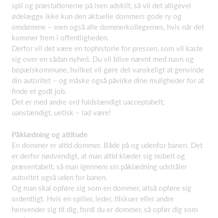
spil og præstationerne på isen adskilt, så vil det alligevel
ødelægge ikke kun den aktuelle dommers gode ry og
omdømme – men også alle dommerkollegernes, hvis når det
kommer frem i offentligheden.
Derfor vil det være en tophistorie for pressen, som vil kaste
sig over en sådan nyhed. Du vil blive nævnt med navn og
bopælskommune, hvilket vil gøre det vanskeligt at genvinde
din autoritet – og måske også påvirke dine muligheder for at
finde et godt job.
Det er med andre ord fuldstændigt uacceptabelt,
uanstændigt, uetisk – lad være!
Påklædning og attitude
En dommer er altid dommer. Både på og udenfor banen. Det
er derfor nødvendigt, at man altid klæder sig nobelt og
præsentabelt, så man igennem sin påklædning udstråler
autoritet også uden for banen.
Og man skal opføre sig som en dommer, altså opføre sig
ordentligt. Hvis en spiller, leder, tilskuer eller andre
henvender sig til dig, fordi du er dommer, så opfør dig som