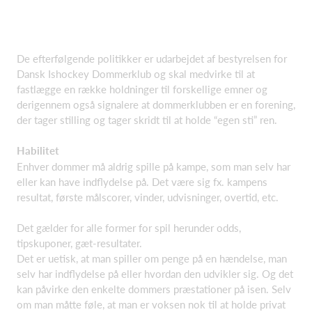
De efterfølgende politikker er udarbejdet af bestyrelsen for
Dansk Ishockey Dommerklub og skal medvirke til at
fastlægge en række holdninger til forskellige emner og
derigennem også signalere at dommerklubben er en forening,
der tager stilling og tager skridt til at holde “egen sti” ren.
Habilitet
Enhver dommer må aldrig spille på kampe, som man selv har
eller kan have indflydelse på. Det være sig fx. kampens
resultat, første målscorer, vinder, udvisninger, overtid, etc.
Det gælder for alle former for spil herunder odds,
tipskuponer, gæt-resultater.
Det er uetisk, at man spiller om penge på en hændelse, man
selv har indflydelse på eller hvordan den udvikler sig. Og det
kan påvirke den enkelte dommers præstationer på isen. Selv
om man måtte føle, at man er voksen nok til at holde privat