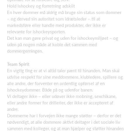
Hold ishockey og forretning adskilt
En hver dommer må aldrig må bruge sin status som dommer
– og derved sin autoritet som idrætsleder – til at
markedsføre eller handle med produkter, der ikke er
relevante for ishockeysporten.
Det kan man gøre privat og uden for ishockeymiljøet – og
uden på nogen måde at koble det sammen med
dommergerningen.
Team Spirit
En vigtig ting er at vi altid taler pænt til hinanden. Man skal
udvise respekt for sine meddommere, klubledere, spillere og
alle andre, der forventer en ordentlig opførsel af en
ishockeydommer. Både på og udenfor banen.
Vi deltager ikke – eller udøver ikke mobning, sexchikane,
eller andre former for drillerier, der ikke er accepteret af
andre.
Dommerne har i forvejen ikke mange støtter – derfor er det
nødvendigt, at alle dommere aktivt deltager i det sociale liv
sammen med kolleger, og at man hjælper og støtter hinanden