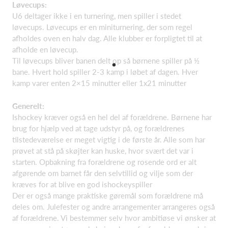
Løvecups:
U6 deltager ikke i en turnering, men spiller i stedet
løvecups. Løvecups er en miniturnering, der som regel
afholdes oven en halv dag. Alle klubber er forpligtet til at
afholde en løvecup.
Til løvecups bliver banen delt op så børnene spiller på ½
bane. Hvert hold spiller 2-3 kamp i løbet af dagen. Hver
kamp varer enten 2×15 minutter eller 1x21 minutter
Generelt:
Ishockey kræver også en hel del af forældrene. Børnene har
brug for hjælp ved at tage udstyr på, og forældrenes
tilstedeværelse er meget vigtig i de første år. Alle som har
prøvet at stå på skøjter kan huske, hvor svært det var i
starten. Opbakning fra forældrene og rosende ord er alt
afgørende om barnet får den selvtillid og vilje som der
kræves for at blive en god ishockeyspiller
Der er også mange praktiske gøremål som forældrene må
deles om. Julefester og andre arrangementer arrangeres også
af forældrene. Vi bestemmer selv hvor ambitiøse vi ønsker at