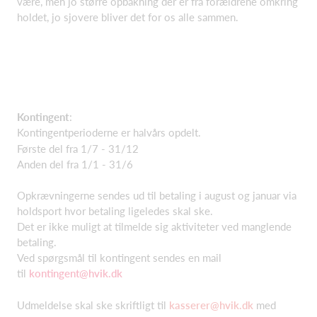
være, men jo større opbakning der er fra forældrene omkring
holdet, jo sjovere bliver det for os alle sammen.
Kontingent
:
Kontingentperioderne er halvårs opdelt.
Første del fra 1/7 - 31/12
Anden del fra 1/1 - 31/6
Opkrævningerne sendes ud til betaling i august og januar via
holdsport hvor betaling ligeledes skal ske.
Det er ikke muligt at tilmelde sig aktiviteter ved manglende
betaling.
Ved spørgsmål til kontingent sendes en mail
til
kontingent@hvik.dk
Udmeldelse skal ske skriftligt til
kasserer@hvik.dk
med