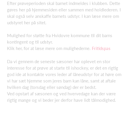
Efter prøveperioden skal barnet indmeldes i klubben. Dette
gøres her på hjemmesiden eller sammen med holdlederen. I
skal også selv anskaffe barnets udstyr. I kan læse mere om
udstyret her på sitet.
Mulighed for støtte fra Hvidovre kommune til dit barns
kontingent og til udstyr.
Klik her, for at læse mere om mulighederne.
Fritidspas
Da vi gennem de seneste sæsoner har oplevet en stor
interesse for at prøve at starte til ishockey, er det en rigtig
god ide at kontakte vores leder af låneudstyr for at høre om
vi har sæt hjemme som jeres barn kan låne, samt at aftale
hvilken dag (torsdag eller søndag) der er bedst.
Ved opstart af sæsonen og ved hvervedage kan der være
rigtig mange og vi beder jer derfor have lidt tålmodighed.