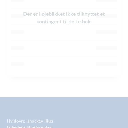
Der er i øjeblikket ikke tilknyttet et
kontingent til dette hold
Hvidovre Ishockey Klub
Frihedens Idrætscenter