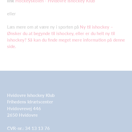
link
Hockeyskolen - Hvidovre Ishockey Klub
eller
Læs mere om at være ny i sporten på
Ny til ishockey –
Ønsker du at begynde til ishockey, eller er du helt ny til
ishockey? Så kan du finde meget mere information på denne
side.
Hvidovre Ishockey Klub
Frihedens Idrætscenter
Hvidovrevej 446
2650 Hvidovre
CVR-nr.: 34 13 13 76