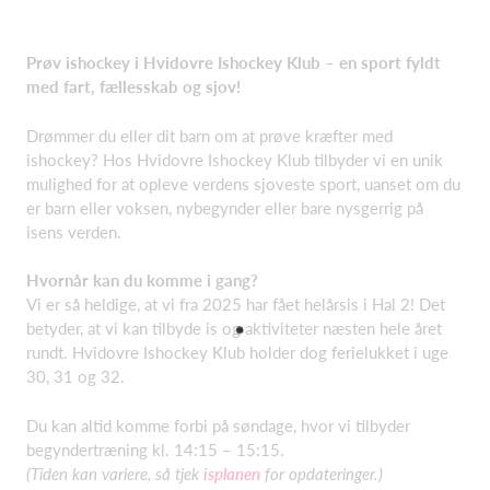
Prøv ishockey i Hvidovre Ishockey Klub – en sport fyldt
med fart, fællesskab og sjov!
Drømmer du eller dit barn om at prøve kræfter med
ishockey? Hos Hvidovre Ishockey Klub tilbyder vi en unik
mulighed for at opleve verdens sjoveste sport, uanset om du
er barn eller voksen, nybegynder eller bare nysgerrig på
isens verden.
Hvornår kan du komme i gang?
Vi er så heldige, at vi fra 2025 har fået helårsis i Hal 2! Det
betyder, at vi kan tilbyde is og aktiviteter næsten hele året
rundt. Hvidovre Ishockey Klub holder dog ferielukket i uge
30, 31 og 32.
Du kan altid komme forbi på søndage, hvor vi tilbyder
begyndertræning kl. 14:15 – 15:15.
(Tiden kan variere, så tjek
isplanen
for opdateringer.)