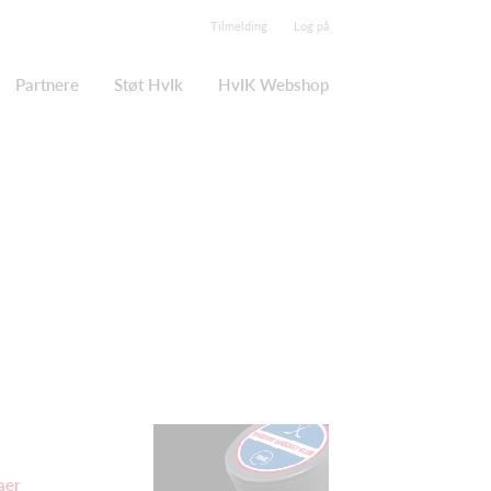
Tilmelding
Log på
Partnere
Støt HvIk
HvIK Webshop
aer