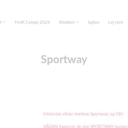
t
HvIK Camps 2026
Klubben
Isplan
Lej isen
Sportway
Historisk aftale imellem Sportway og DIU
SÅDAN fungerer de nye SPORTWAY-kamer