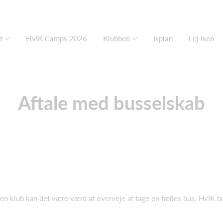
t
HvIK Camps 2026
Klubben
Isplan
Lej isen
Aftale med busselskab
en klub kan det være værd at overveje at tage en fælles bus. HvIK b