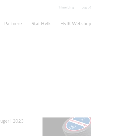
Tilmelding
Log på
Partnere
Støt HvIk
HvIK Webshop
ruger i 2023